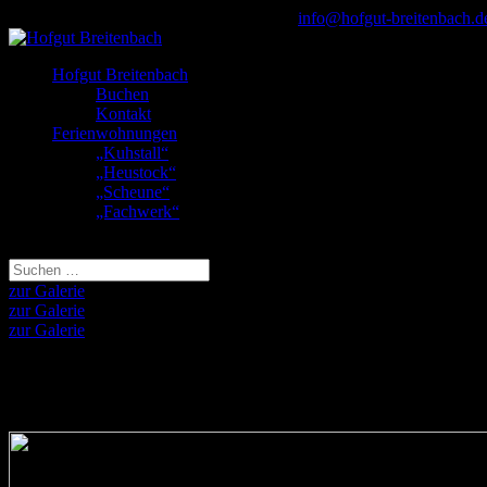
+49 7544 741724 oder +49 171 4041767
info@hofgut-breitenbach.d
Hofgut Breitenbach
Buchen
Kontakt
Ferienwohnungen
„Kuhstall“
„Heustock“
„Scheune“
„Fachwerk“
Seite wählen
zur Galerie
zur Galerie
zur Galerie
„Kuhstall“
Ebenerdige Wohnung, zwei Schlafzimmer, getrenntes WC, großes Wo