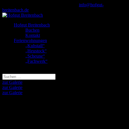
+49 7544 741724 oder +49 171 4041767
info@hofgut-
breitenbach.de
Hofgut Breitenbach
Buchen
Kontakt
Ferienwohnungen
„Kuhstall“
„Heustock“
„Scheune“
„Fachwerk“
Seite wählen
zur Galerie
zur Galerie
zur Galerie
„Scheune“
Ebenerdige Wohnung, zwei Schlafzimmer, getrenntes WC, großes
Wohnzimmer mit Küchen- und Eßbereich mit direktem Zugang zur
Terrasse